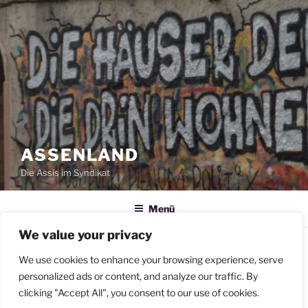
ASSENLAND
Die Assis im Syndikat
Menü
We value your privacy
WILLKOMMEN IM ASSENLAND
We use cookies to enhance your browsing experience, serve
Hallo und herzlich Willkommen auf den Seiten des
personalized ads or content, and analyze our traffic. By
Mietshäuser Syndikatsprojektes Assenland – liebevoll
clicking "Accept All", you consent to our use of cookies.
Assi genannt.