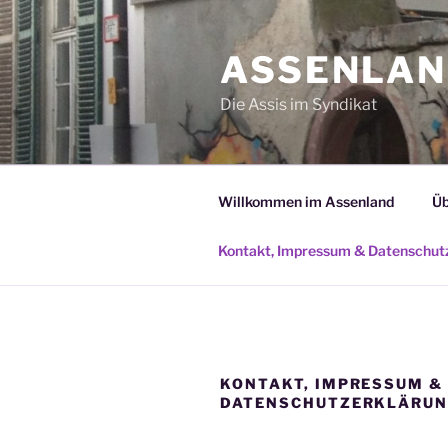
Zum
Inhalt
ASSENLA
springen
Die Assis im Syndikat
Willkommen im Assenland
Üb
Kontakt, Impressum & Datenschut
KONTAKT, IMPRESSUM &
DATENSCHUTZERKLÄRU