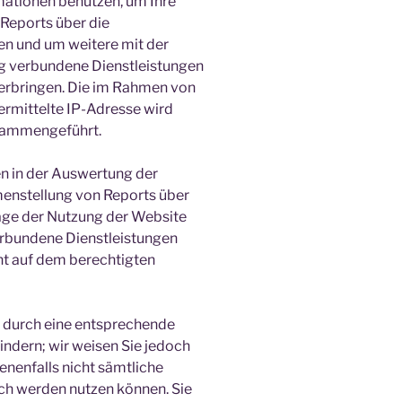
mationen benutzen, um Ihre
Reports über die
n und um weitere mit der
g verbundene Dienstleistungen
erbringen. Die im Rahmen von
rmittelte IP-Adresse wird
usammengeführt.
n in der Auswertung der
enstellung von Reports über
lage der Nutzung der Website
verbundene Dienstleistungen
ht auf dem berechtigten
 durch eine entsprechende
indern; wir weisen Sie jedoch
benenfalls nicht sämtliche
ch werden nutzen können. Sie